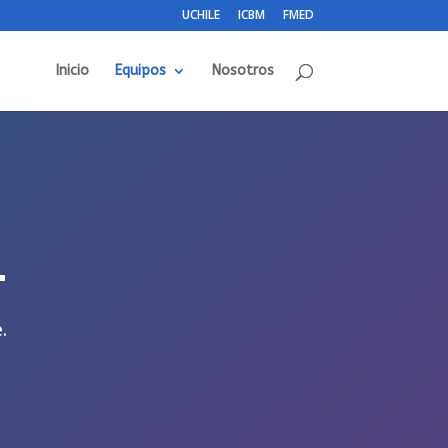
UCHILE
ICBM
FMED
Inicio
Equipos
Nosotros
1
.