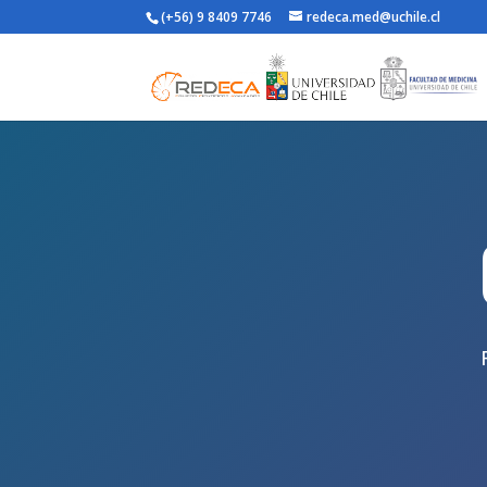
(+56) 9 8409 7746
redeca.med@uchile.cl