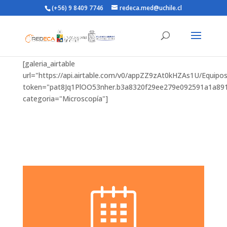
(+56) 9 8409 7746
redeca.med@uchile.cl
[galeria_airtable
url="https://api.airtable.com/v0/appZZ9zAt0kHZAs1U/Equ
token="pat8Jq1PlOO53nher.b3a8320f29ee279e092591a1a89
categoria="Microscopía"]