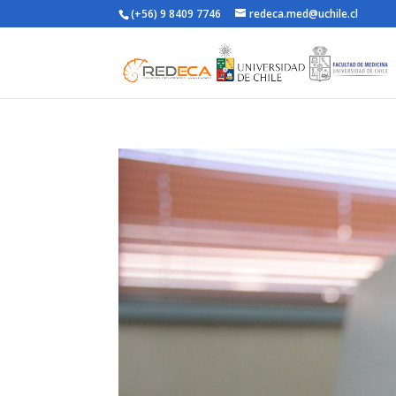
(+56) 9 8409 7746
redeca.med@uchile.cl