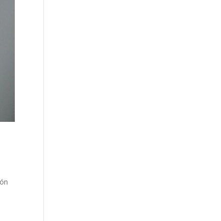
ión
o