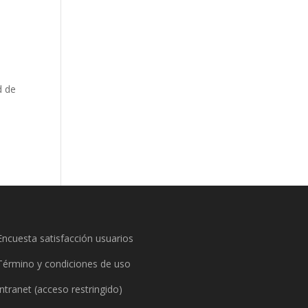
d de
Encuesta satisfacción usuarios
Término y condiciones de uso
Intranet (acceso restringido)