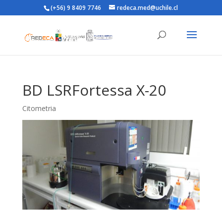
(+56) 9 8409 7746
redeca.med@uchile.cl
BD LSRFortessa X-20
Citometria