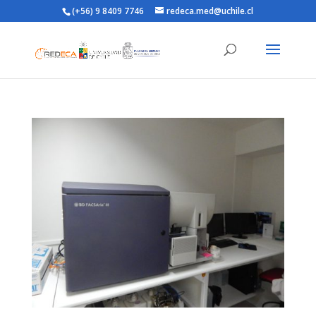
(+56) 9 8409 7746
redeca.med@uchile.cl